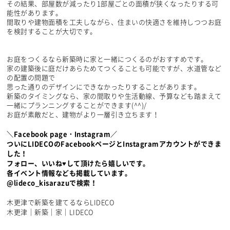
その結果、部屋数が減ったり1部屋ごとの面積が狭くなったりする可
能性があります。
間取りや建物面積を工夫しながら、住まいの快適さを維持しつつお庭
を検討することが大切です。
お庭をつくるなら新築時に家と一緒につくるのがおすすめです。
家の建築後に庭だけあらためてつくることも可能ですが、水道管など
の配置の問題で
思った通りのデザインにできなかったりすることがあります。
新築のタイミングなら、家の間取りや生活動線、予算なども踏まえて
一緒にプランニングすることができます(^^)/
お庭が素敵だと、建物がより一層引き立ちます！
＼Facebook page・Instagram／
ついにLIDECOのFacebookページとInstagramアカウントができま
した！
フォロー、いいね♥して頂けたら嬉しいです。
各イベント情報なども掲載しています。
@lideco_kisarazuで検索！
木更津で新築を建てるならLIDECO
木更津｜新築｜家｜LIDECO