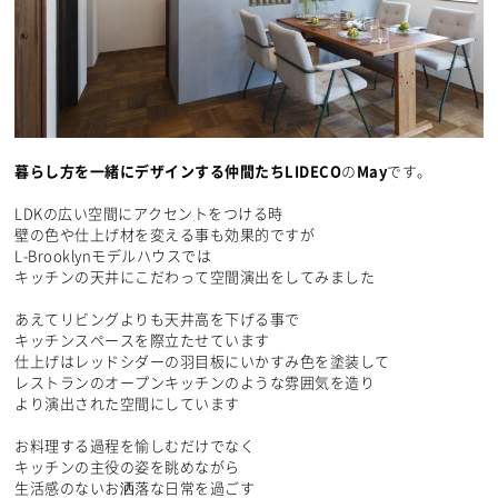
暮らし方を一緒にデザインする仲間たちLIDECO
の
May
です。
LDKの広い空間にアクセントをつける時
壁の色や仕上げ材を変える事も効果的ですが
L-Brooklynモデルハウスでは
キッチンの天井にこだわって空間演出をしてみました
あえてリビングよりも天井高を下げる事で
キッチンスペースを際立たせています
仕上げはレッドシダーの羽目板にいかすみ色を塗装して
レストランのオープンキッチンのような雰囲気を造り
より演出された空間にしています
お料理する過程を愉しむだけでなく
キッチンの主役の姿を眺めながら
生活感のないお洒落な日常を過ごす