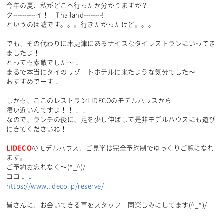
今年の夏、私がどこへ行ったか分かりますか？
タ----------イ！ Thailand--------!
というのは嘘です。。。行きたかったけど。。。
でも、その代わりに木更津にあるナイスなタイレストランにいってき
ましたよ！
とっても素敵でした～！
まるで本当にタイのリゾートホテルに来たような気分でした～
おすすめでーす！
しかも、ここのレストランLIDECOのモデルハウスから
凄い近いんですよ！！！！
なので、ランチの後に、足を少し伸ばして是非モデルハウスにも遊び
にきてくださいね！
LIDECO
のモデルハウス、ご見学は完全予約制でゆっくりご覧になれ
ます。
ご予約お忘れなく～(^_^)/
ココ↓↓
https://www.lideco.jp/reserve/
皆さんに、お会いできる事をスタッフ一同楽しみにしてます(^_^)/