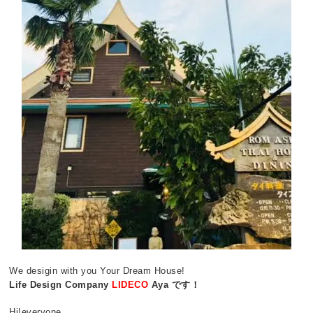
We desigin with you Your Dream House!
Life Design Company
LIDECO
Aya
です！
Hi!everyone,